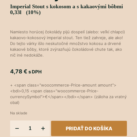
Imperial Stout s kokosom a s kakaovými bôbmi
0,33l (10%)
Namiesto horúcej čokolády pijú dospelí (alebo: veľkí chlapci)
kakaovo-kokosový imperial stout. Ten tiež zahreje, ale ako!
Do tejto várky išlo neskutočné množstvo kokosu a drvené
kakaové bôby, ktoré zvýrazňujú čokoládové chute tak, ako
nič iné nedokáže.
4,78
€
s DPH
+ <span class="woocommerce-Price-amount amount">
<bdi>0,15 <span class="woocommerce-Price-
currencySymbol">€</span></bdi></span> (záloha za vratný
obal)
Na sklade
množstvo
PRIDAŤ DO KOŠÍKA
Coco
Bay