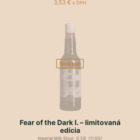
3,53
€
s DPH
Sold out
Fear of the Dark I. – limitovaná
edícia
Imperial Milk Stout 0,33l (11,5%)