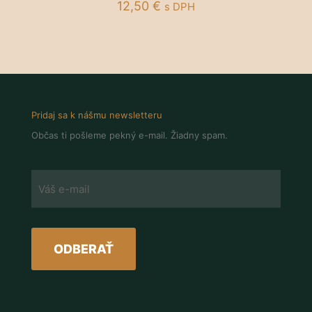
12,50
€
s DPH
Pridaj sa k nášmu newsletteru
Občas ti pošleme pekný e-mail. Žiadny spam.