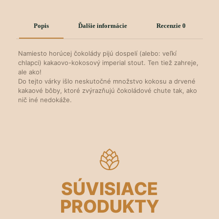
Popis
Ďalšie informácie
Recenzie
0
Namiesto horúcej čokolády pijú dospelí (alebo: veľkí
chlapci) kakaovo-kokosový imperial stout. Ten tiež zahreje,
ale ako!
Do tejto várky išlo neskutočné množstvo kokosu a drvené
kakaové bôby, ktoré zvýrazňujú čokoládové chute tak, ako
nič iné nedokáže.
SÚVISIACE
PRODUKTY