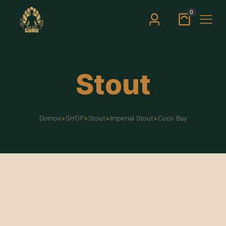
0
Stout
Domov
>
SHOP
>
Stout
>
Imperial Stout
>
Coco Bay