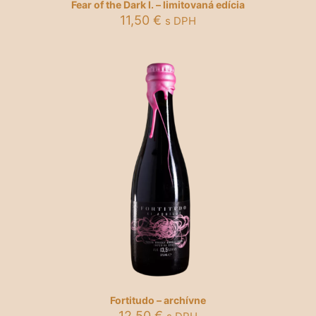
Fear of the Dark I. – limitovaná edícia
11,50
€
s DPH
Fortitudo – archívne
12,50
€