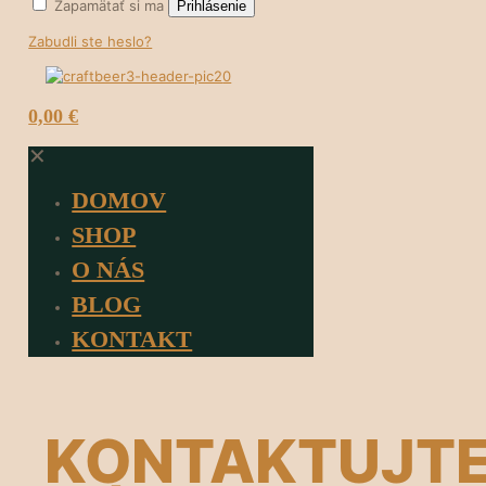
Zapamätať si ma
Prihlásenie
Zabudli ste heslo?
0
0,00 €
✕
DOMOV
SHOP
O NÁS
BLOG
KONTAKT
KONTAKTUJT