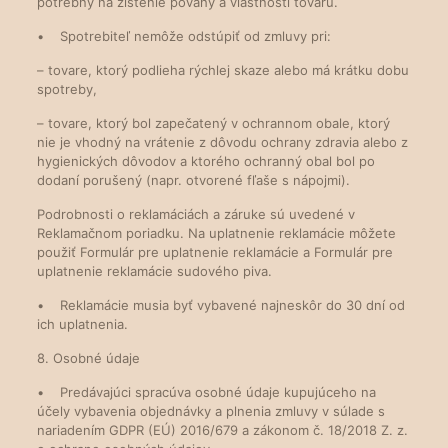
potrebný na zistenie povahy a vlastností tovaru.
• Spotrebiteľ nemôže odstúpiť od zmluvy pri:
– tovare, ktorý podlieha rýchlej skaze alebo má krátku dobu
spotreby,
– tovare, ktorý bol zapečatený v ochrannom obale, ktorý
nie je vhodný na vrátenie z dôvodu ochrany zdravia alebo z
hygienických dôvodov a ktorého ochranný obal bol po
dodaní porušený (napr. otvorené fľaše s nápojmi).
Podrobnosti o reklamáciách a záruke sú uvedené v
Reklamačnom poriadku. Na uplatnenie reklamácie môžete
použiť Formulár pre uplatnenie reklamácie a Formulár pre
uplatnenie reklamácie sudového piva.
• Reklamácie musia byť vybavené najneskôr do 30 dní od
ich uplatnenia.
8. Osobné údaje
• Predávajúci spracúva osobné údaje kupujúceho na
účely vybavenia objednávky a plnenia zmluvy v súlade s
nariadením GDPR (EÚ) 2016/679 a zákonom č. 18/2018 Z. z.