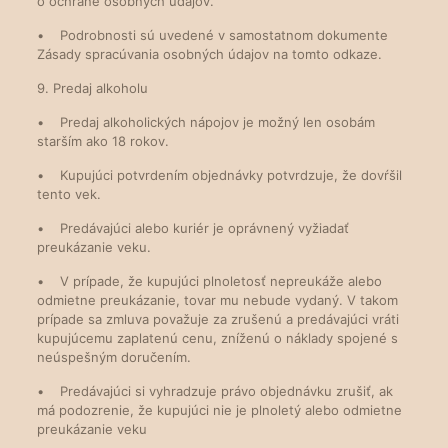
o ochrane osobných údajov.
• Podrobnosti sú uvedené v samostatnom dokumente
Zásady spracúvania osobných údajov na tomto odkaze.
9. Predaj alkoholu
• Predaj alkoholických nápojov je možný len osobám
starším ako 18 rokov.
• Kupujúci potvrdením objednávky potvrdzuje, že dovŕšil
tento vek.
• Predávajúci alebo kuriér je oprávnený vyžiadať
preukázanie veku.
• V prípade, že kupujúci plnoletosť nepreukáže alebo
odmietne preukázanie, tovar mu nebude vydaný. V takom
prípade sa zmluva považuje za zrušenú a predávajúci vráti
kupujúcemu zaplatenú cenu, zníženú o náklady spojené s
neúspešným doručením.
• Predávajúci si vyhradzuje právo objednávku zrušiť, ak
má podozrenie, že kupujúci nie je plnoletý alebo odmietne
preukázanie veku