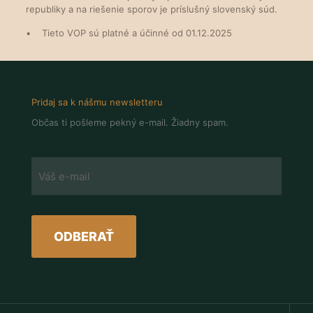
republiky a na riešenie sporov je príslušný slovenský súd.
• Tieto VOP sú platné a účinné od 01.12.2025
Pridaj sa k nášmu newsletteru
Občas ti pošleme pekný e-mail. Žiadny spam.