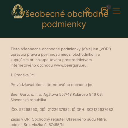
0
Všeobecné obchodné
podmienky
Tieto Všeobecné obchodné podmienky (ďalej len „VOP“)
upravujú práva a povinnosti medzi obchodníkom a
kupujúcim pri nákupe tovaru prostredníctvom
internetového obchodu www.beerguru.eu.
1. Predávajúci
Prevádzkovateľom internetového obchodu je:
Beer Guru, s. r. o. Agátová 557/48 Kolárovo 946 03,
Slovenská republika
IČO: 57268550, DIČ: 2122637682, IČ DPH: SK2122637682
Zápis v OR: Obchodný register Okresného súdu Nitra,
oddiel: Sro, vložka č. 67465/N