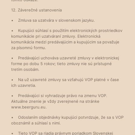
12. Záverečné ustanovenia
• Zmluva sa uzatvára v slovenskom jazyku.
• Kupujúci súhlasí s použitím elektronických prostriedkov
komunikácie pri uzatváraní zmluvy. Elektronická
komunikácia medzi predávajúcim a kupujúcim sa považuje
za písomnú formu.
• Predávajúci uchováva uzavreté zmluvy v elektronickej
forme po dobu 5 rokov; tieto zmluvy nie sú prístupné
tretím osobám.
• Na už uzavreté zmluvy sa vzťahujú VOP platné v čase
ich uzavretia.
• Predávajúci si vyhradzuje právo na zmenu VOP.
Aktuálne znenie je vždy zverejnené na stránke
www.beerguru.eu.
• Odoslaním objednávky kupujúci potvrdzuje, že sa s VOP
oboznámil a súhlasí s nimi.
• Tieto VOP sa riadia právnym poriadkom Slovenskej