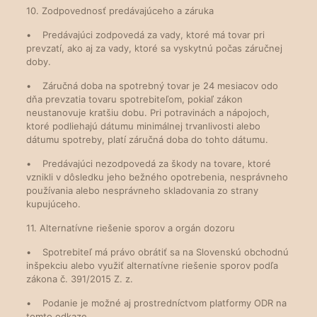
10. Zodpovednosť predávajúceho a záruka
• Predávajúci zodpovedá za vady, ktoré má tovar pri
prevzatí, ako aj za vady, ktoré sa vyskytnú počas záručnej
doby.
• Záručná doba na spotrebný tovar je 24 mesiacov odo
dňa prevzatia tovaru spotrebiteľom, pokiaľ zákon
neustanovuje kratšiu dobu. Pri potravinách a nápojoch,
ktoré podliehajú dátumu minimálnej trvanlivosti alebo
dátumu spotreby, platí záručná doba do tohto dátumu.
• Predávajúci nezodpovedá za škody na tovare, ktoré
vznikli v dôsledku jeho bežného opotrebenia, nesprávneho
používania alebo nesprávneho skladovania zo strany
kupujúceho.
11. Alternatívne riešenie sporov a orgán dozoru
• Spotrebiteľ má právo obrátiť sa na Slovenskú obchodnú
inšpekciu alebo využiť alternatívne riešenie sporov podľa
zákona č. 391/2015 Z. z.
• Podanie je možné aj prostredníctvom platformy ODR na
tomto odkaze.