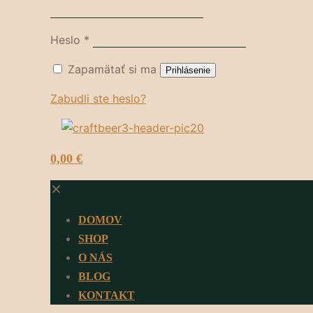
Heslo
*
Zapamätať si ma
Prihlásenie
Zabudli ste heslo?
0
0,00 €
✕
DOMOV
SHOP
O NÁS
BLOG
KONTAKT