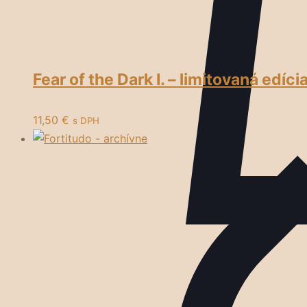
Fear of the Dark I. – limitovaná edíci
11,50
€
s DPH