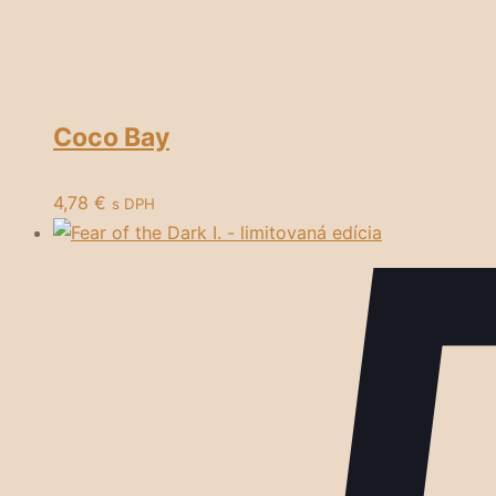
Coco Bay
4,78
€
s DPH