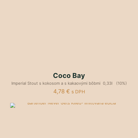
Coco Bay
Imperial Stout s kokosom a s kakaovými bôbmi 0,33l (10%)
4,78
€
s DPH