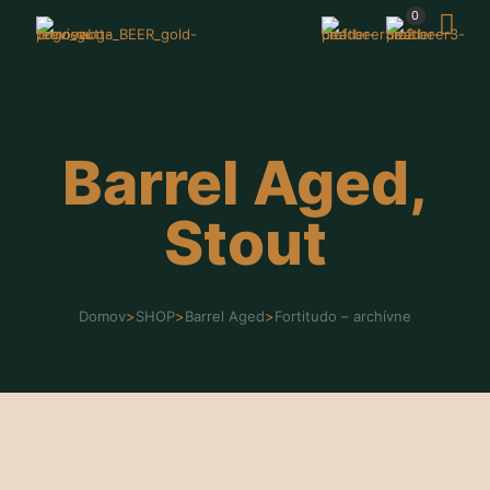
0
Barrel Aged,
Stout
Domov
>
SHOP
>
Barrel Aged
>
Fortitudo – archívne