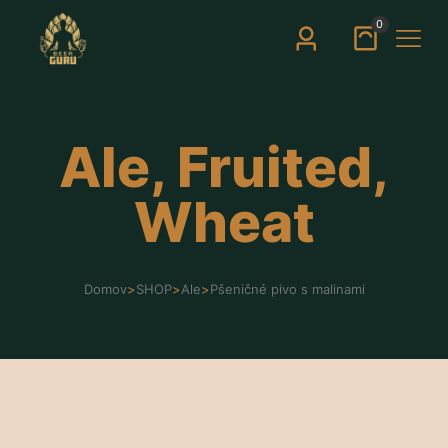
0
Ale, Fruited,
Wheat
Domov
>
SHOP
>
Ale
>
Pšeničné pivo s malinami