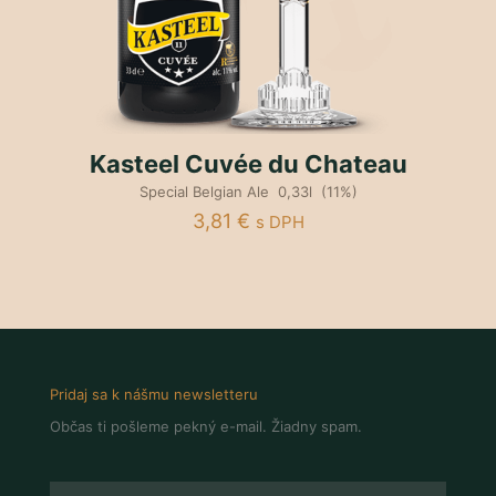
Kasteel Cuvée du Chateau
Special Belgian Ale 0,33l (11%)
3,81
€
s DPH
Pridaj sa k nášmu newsletteru
Občas ti pošleme pekný e-mail. Žiadny spam.