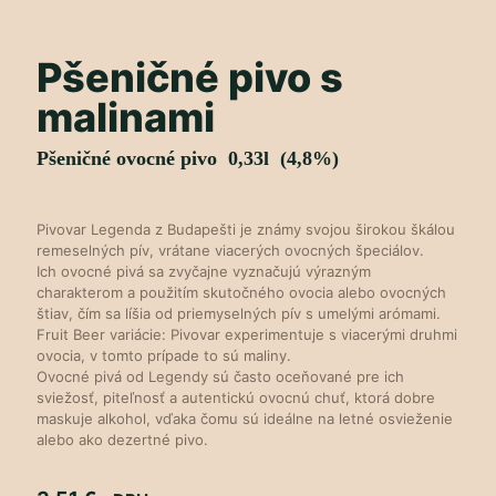
Pšeničné pivo s
malinami
Pšeničné ovocné pivo 0,33l (4,8%)
Pivovar Legenda z Budapešti je známy svojou širokou škálou
remeselných pív, vrátane viacerých ovocných špeciálov.
Ich ovocné pivá sa zvyčajne vyznačujú výrazným
charakterom a použitím skutočného ovocia alebo ovocných
štiav, čím sa líšia od priemyselných pív s umelými arómami.
Fruit Beer variácie: Pivovar experimentuje s viacerými druhmi
ovocia, v tomto prípade to sú maliny.
Ovocné pivá od Legendy sú často oceňované pre ich
sviežosť, piteľnosť a autentickú ovocnú chuť, ktorá dobre
maskuje alkohol, vďaka čomu sú ideálne na letné osvieženie
alebo ako dezertné pivo.