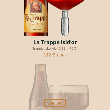
La Trappe Isid’or
Trappistické Ale 0,33l (7,5%)
3,12
€
s DPH
Sold out