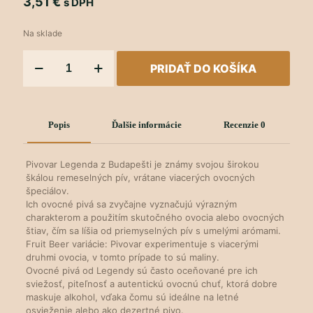
3,51
€
s DPH
Na sklade
množstvo
PRIDAŤ DO KOŠÍKA
Pšeničné
pivo
s
malinami
Popis
Ďalšie informácie
Recenzie
0
Pivovar Legenda z Budapešti je známy svojou širokou
škálou remeselných pív, vrátane viacerých ovocných
špeciálov.
Ich ovocné pivá sa zvyčajne vyznačujú výrazným
charakterom a použitím skutočného ovocia alebo ovocných
štiav, čím sa líšia od priemyselných pív s umelými arómami.
Fruit Beer variácie: Pivovar experimentuje s viacerými
druhmi ovocia, v tomto prípade to sú maliny.
Ovocné pivá od Legendy sú často oceňované pre ich
sviežosť, piteľnosť a autentickú ovocnú chuť, ktorá dobre
maskuje alkohol, vďaka čomu sú ideálne na letné
osvieženie alebo ako dezertné pivo.