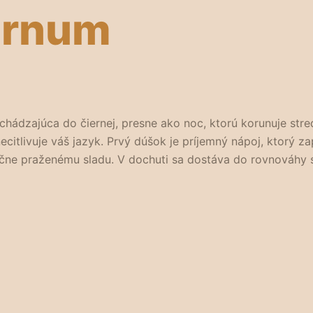
urnum
hádzajúca do čiernej, presne ako noc, ktorú korunuje stred
ecitlivuje váš jazyk. Prvý dúšok je príjemný nápoj, ktorý 
čne praženému sladu. V dochuti sa dostáva do rovnováhy sl