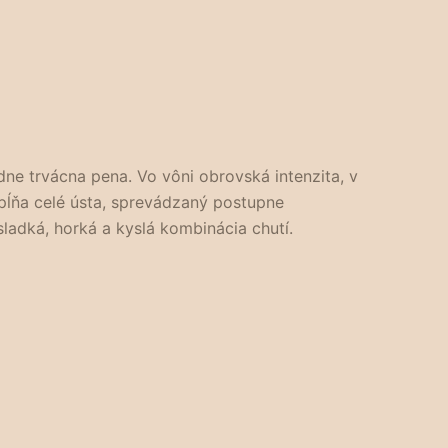
ne trvácna pena. Vo vôni obrovská intenzita, v
zapĺňa celé ústa, sprevádzaný postupne
adká, horká a kyslá kombinácia chutí.