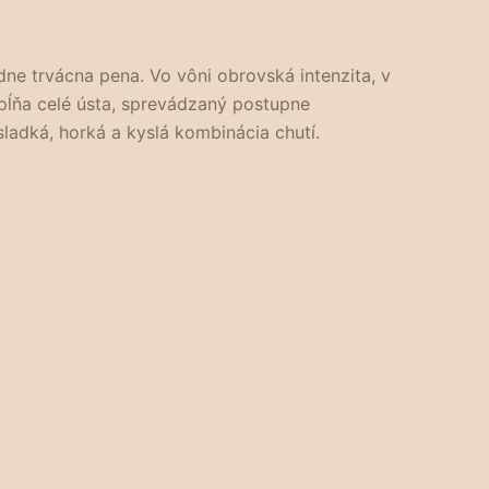
ne trvácna pena. Vo vôni obrovská intenzita, v
zapĺňa celé ústa, sprevádzaný postupne
adká, horká a kyslá kombinácia chutí.