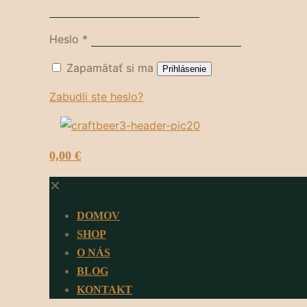
Heslo
*
Zapamätať si ma
Prihlásenie
Zabudli ste heslo?
0
0,00 €
✕
DOMOV
SHOP
O NÁS
BLOG
KONTAKT