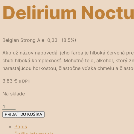
Delirium Noct
Belgian Strong Ale 0,33l (8,5%)
Ako už názov napovedá, jeho farba je hlboká červená prec
chuti hlboká komplexnosť. Mohutné telo, alkohol, ktorý zn
narastajúcou horkosťou, čiastočne vďaka chmeľu a čiasto
3,83
€
s DPH
Na sklade
množstvo
Delirium
PRIDAŤ DO KOŠÍKA
Nocturnum
Popis