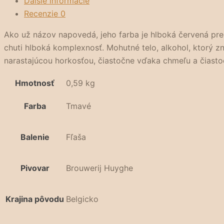
Ďalšie informácie
Recenzie
0
Ako už názov napovedá, jeho farba je hlboká červená prec
chuti hlboká komplexnosť. Mohutné telo, alkohol, ktorý zn
narastajúcou horkosťou, čiastočne vďaka chmeľu a čiasto
Hmotnosť
0,59 kg
Farba
Tmavé
Balenie
Fľaša
Pivovar
Brouwerij Huyghe
Krajina pôvodu
Belgicko