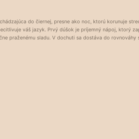
hádzajúca do čiernej, presne ako noc, ktorú korunuje stred
ecitlivuje váš jazyk. Prvý dúšok je príjemný nápoj, ktorý 
čne praženému sladu. V dochuti sa dostáva do rovnováhy sl