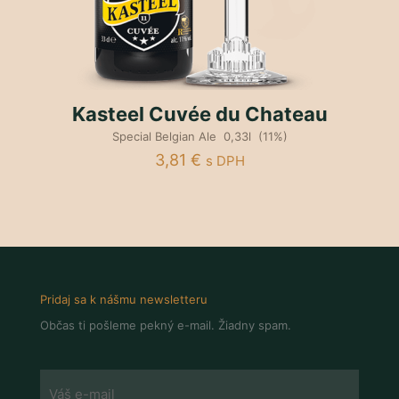
Kasteel Cuvée du Chateau
Special Belgian Ale 0,33l (11%)
3,81
€
s DPH
Pridaj sa k nášmu newsletteru
Občas ti pošleme pekný e-mail. Žiadny spam.