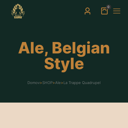
0
Ale, Belgian
Style
Domov
>
SHOP
>
Ale
>
La Trappe Quadrupel