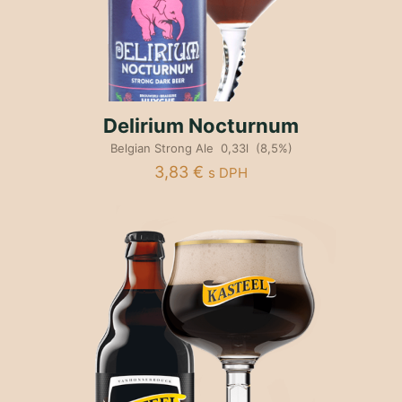
Delirium Nocturnum
Belgian Strong Ale 0,33l (8,5%)
3,83
€
s DPH