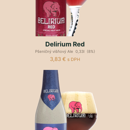
Delirium Red
Pšeničný višňový Ale 0,33l (8%)
3,83
€
s DPH