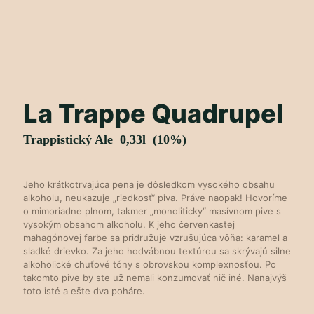
La Trappe Quadrupel
Trappistický Ale 0,33l (10%)
Jeho krátkotrvajúca pena je dôsledkom vysokého obsahu
alkoholu, neukazuje „riedkosť“ piva. Práve naopak! Hovoríme
o mimoriadne plnom, takmer „monoliticky“ masívnom pive s
vysokým obsahom alkoholu. K jeho červenkastej
mahagónovej farbe sa pridružuje vzrušujúca vôňa: karamel a
sladké drievko. Za jeho hodvábnou textúrou sa skrývajú silne
alkoholické chuťové tóny s obrovskou komplexnosťou. Po
takomto pive by ste už nemali konzumovať nič iné. Nanajvýš
toto isté a ešte dva poháre.