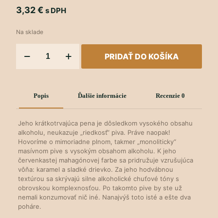
3,32
€
s DPH
Na sklade
množstvo
PRIDAŤ DO KOŠÍKA
La
Trappe
Quadrupel
Popis
Ďalšie informácie
Recenzie
0
Jeho krátkotrvajúca pena je dôsledkom vysokého obsahu
alkoholu, neukazuje „riedkosť“ piva. Práve naopak!
Hovoríme o mimoriadne plnom, takmer „monoliticky“
masívnom pive s vysokým obsahom alkoholu. K jeho
červenkastej mahagónovej farbe sa pridružuje vzrušujúca
vôňa: karamel a sladké drievko. Za jeho hodvábnou
textúrou sa skrývajú silne alkoholické chuťové tóny s
obrovskou komplexnosťou. Po takomto pive by ste už
nemali konzumovať nič iné. Nanajvýš toto isté a ešte dva
poháre.