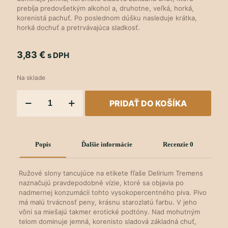
prebíja predovšetkým alkohol a, druhotne, veľká, horká,
korenistá pachuť. Po poslednom dúšku nasleduje krátka,
horká dochuť a pretrvávajúca sladkosť.
3,83
€
s DPH
Na sklade
množstvo
PRIDAŤ DO KOŠÍKA
Delirium
Tremens
Popis
Ďalšie informácie
Recenzie
0
Ružové slony tancujúce na etikete fľaše Delirium Tremens
naznačujú pravdepodobné vízie, ktoré sa objavia po
nadmernej konzumácii tohto vysokopercentného piva. Pivo
má malú trvácnosť peny, krásnu starozlatú farbu. V jeho
vôni sa miešajú takmer erotické podtóny. Nad mohutným
telom dominuje jemná, korenisto sladová základná chuť,