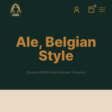
0
Ale, Belgian
Style
Domov
>
SHOP
>
Ale
>
Delirium Tremens