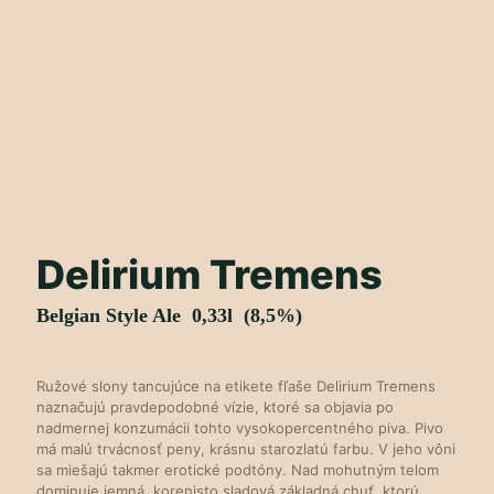
Delirium Tremens
Belgian Style Ale 0,33l (8,5%)
Ružové slony tancujúce na etikete fľaše Delirium Tremens
naznačujú pravdepodobné vízie, ktoré sa objavia po
nadmernej konzumácii tohto vysokopercentného piva. Pivo
má malú trvácnosť peny, krásnu starozlatú farbu. V jeho vôni
sa miešajú takmer erotické podtóny. Nad mohutným telom
dominuje jemná, korenisto sladová základná chuť, ktorú