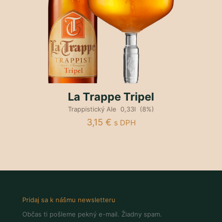
La Trappe Tripel
Trappistický Ale 0,33l (8%)
3,15
€
s DPH
Pridaj sa k nášmu newsletteru
Občas ti pošleme pekný e-mail. Žiadny spam.