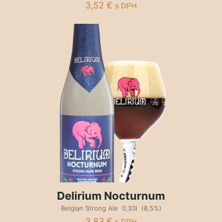
3,52
€
s DPH
Delirium Nocturnum
Belgian Strong Ale 0,33l (8,5%)
3,83
€
s DPH