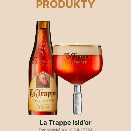
PRODUKTY
La Trappe Isid’or
Trappistické Ale 0,33l (7,5%)