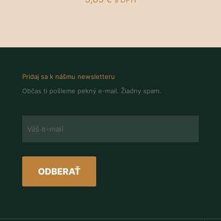
Pridaj sa k nášmu newsletteru
Občas ti pošleme pekný e-mail. Žiadny spam.