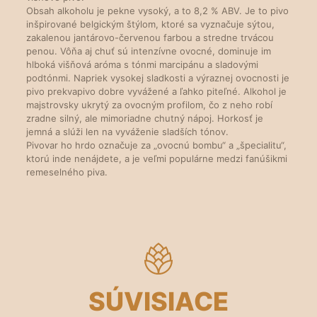
Obsah alkoholu je pekne vysoký, a to 8,2 % ABV. Je to pivo
inšpirované belgickým štýlom, ktoré sa vyznačuje sýtou,
zakalenou jantárovo-červenou farbou a stredne trvácou
penou. Vôňa aj chuť sú intenzívne ovocné, dominuje im
hlboká višňová aróma s tónmi marcipánu a sladovými
podtónmi. Napriek vysokej sladkosti a výraznej ovocnosti je
pivo prekvapivo dobre vyvážené a ľahko piteľné. Alkohol je
majstrovsky ukrytý za ovocným profilom, čo z neho robí
zradne silný, ale mimoriadne chutný nápoj. Horkosť je
jemná a slúži len na vyváženie sladších tónov.
Pivovar ho hrdo označuje za „ovocnú bombu“ a „špecialitu“,
ktorú inde nenájdete, a je veľmi populárne medzi fanúšikmi
remeselného piva.
SÚVISIACE