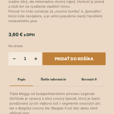
zradne silný, ale mimoriadne chutný nápoj. Horkosť je jemná
a slúži len na vyváženie sladších tónov.
Pivovar ho hrdo označuje za „ovocnú bombu“ a „špecialitu“,
ktorú inde nenájdete, a je veľmi populárne medzi fanúšikmi
remeselného piva.
3,60
€
s DPH
Na sklade
množstvo
PRIDAŤ DO KOŠÍKA
Pšeničné
pivo
Triple
višňa
Popis
Ďalšie informácie
Recenzie
0
Tripla Meggy od budapeštianskeho pivovaru Legenda
Sörfőzde je výrazný a silný ovocný špeciál, ktorý je často
považovaný za ich vlajkovú loď v segmente ovocných pív.
Ide o Belgický ovocný Ale (Belgian Fruit Ale) alebo silné
višňové pivo.