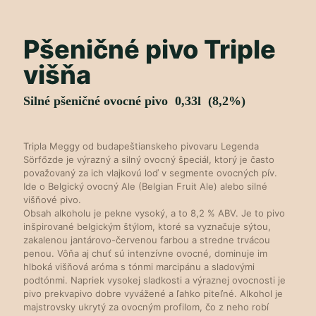
Pšeničné pivo Triple
višňa
Silné pšeničné ovocné pivo 0,33l (8,2%)
Tripla Meggy od budapeštianskeho pivovaru Legenda
Sörfőzde je výrazný a silný ovocný špeciál, ktorý je často
považovaný za ich vlajkovú loď v segmente ovocných pív.
Ide o Belgický ovocný Ale (Belgian Fruit Ale) alebo silné
višňové pivo.
Obsah alkoholu je pekne vysoký, a to 8,2 % ABV. Je to pivo
inšpirované belgickým štýlom, ktoré sa vyznačuje sýtou,
zakalenou jantárovo-červenou farbou a stredne trvácou
penou. Vôňa aj chuť sú intenzívne ovocné, dominuje im
hlboká višňová aróma s tónmi marcipánu a sladovými
podtónmi. Napriek vysokej sladkosti a výraznej ovocnosti je
pivo prekvapivo dobre vyvážené a ľahko piteľné. Alkohol je
majstrovsky ukrytý za ovocným profilom, čo z neho robí