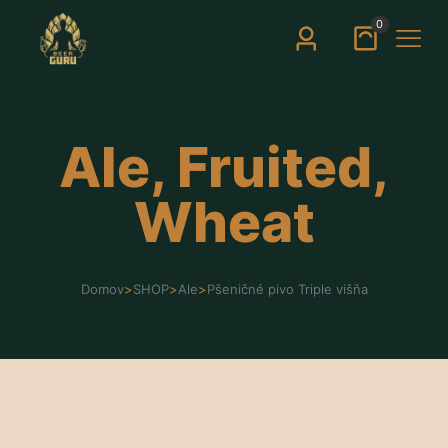
0
Ale, Fruited,
Wheat
Domov
>
SHOP
>
Ale
>
Pšeničné pivo Triple višňa