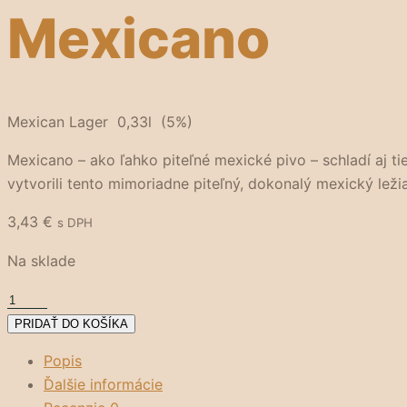
Mexicano
Mexican Lager 0,33l (5%)
Mexicano – ako ľahko piteľné mexické pivo – schladí aj ti
vytvorili tento mimoriadne piteľný, dokonalý mexický ležia
3,43
€
s DPH
Na sklade
množstvo
Mexicano
PRIDAŤ DO KOŠÍKA
Popis
Ďalšie informácie