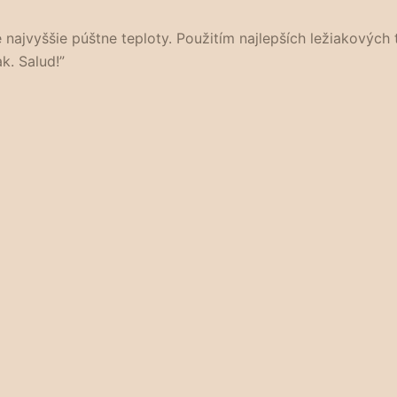
e najvyššie púštne teploty. Použitím najlepších ležiakovýc
k. Salud!”