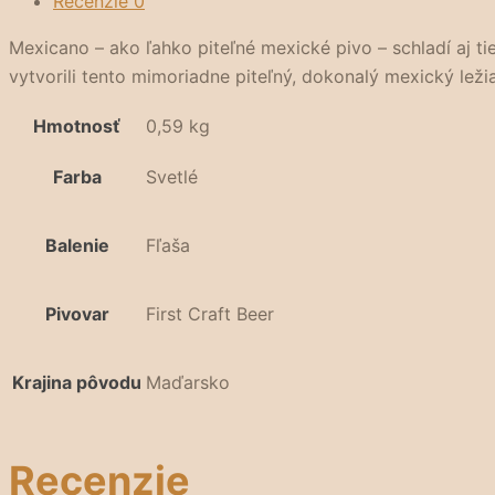
Recenzie
0
Mexicano – ako ľahko piteľné mexické pivo – schladí aj ti
vytvorili tento mimoriadne piteľný, dokonalý mexický ležia
Hmotnosť
0,59 kg
Farba
Svetlé
Balenie
Fľaša
Pivovar
First Craft Beer
Krajina pôvodu
Maďarsko
Recenzie