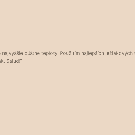
e najvyššie púštne teploty. Použitím najlepších ležiakovýc
k. Salud!”