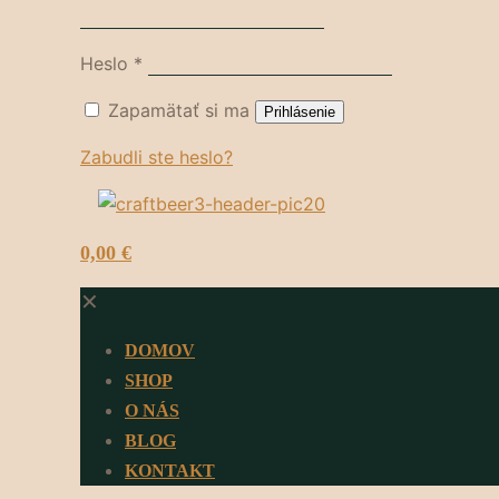
Heslo
*
Zapamätať si ma
Prihlásenie
Zabudli ste heslo?
0
0,00 €
✕
DOMOV
SHOP
O NÁS
BLOG
KONTAKT