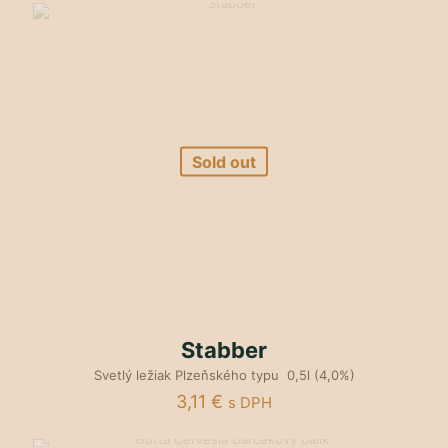
Sold out
Stabber
Svetlý ležiak Plzeňského typu 0,5l (4,0%)
3,11
€
s DPH