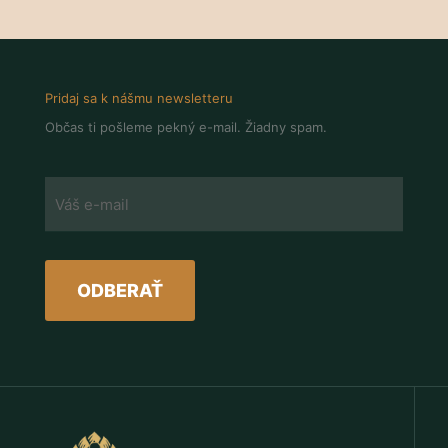
Pridaj sa k nášmu newsletteru
Občas ti pošleme pekný e-mail. Žiadny spam.