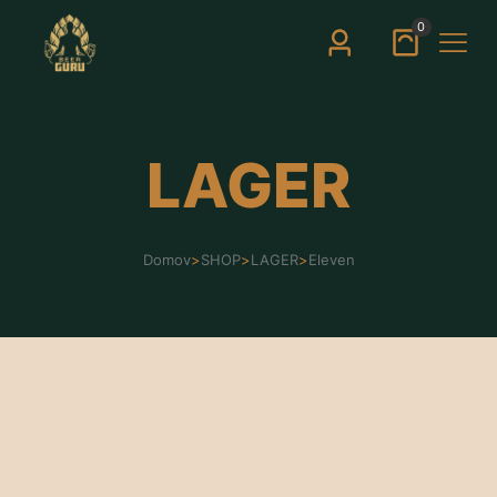
0
LAGER
Domov
>
SHOP
>
LAGER
>
Eleven