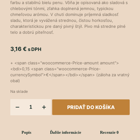
farbu a stabilnú bielu penu. Vôňa je opisovaná ako sladová s
chlebovými tónmi, zľahka doplnená jemnou, typickou
chmeľovou arómou. V chuti dominuje príjemná sladkosť
sladu, ktorá je vyvážená strednou, čistou horkosťou,
charakteristickou pre daný pivný štýl. Pivo má stredne plné
telo a dobrú piteľnosť.
3,16
€
s DPH
+ <span class="woocommerce-Price-amount amount">
<bdi>0,15 <span class="woocommerce-Price-
currencySymbol">€</span></bdi></span> (záloha za vratný
obal)
Na sklade
množstvo
PRIDAŤ DO KOŠÍKA
Eleven
Popis
Ďalšie informácie
Recenzie
0