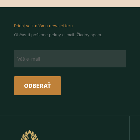
Pridaj sa k nášmu newsletteru
Občas ti pošleme pekný e-mail. Žiadny spam.