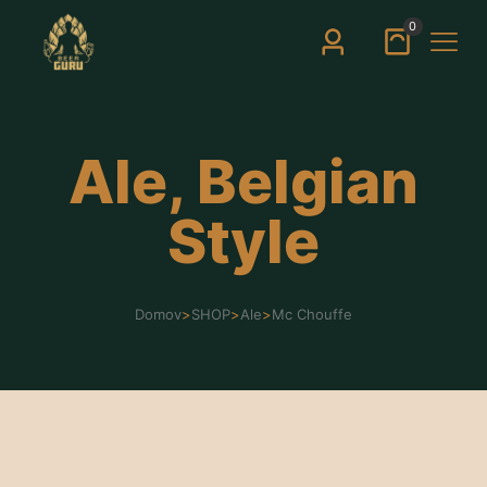
0
Ale, Belgian
Style
Domov
>
SHOP
>
Ale
>
Mc Chouffe