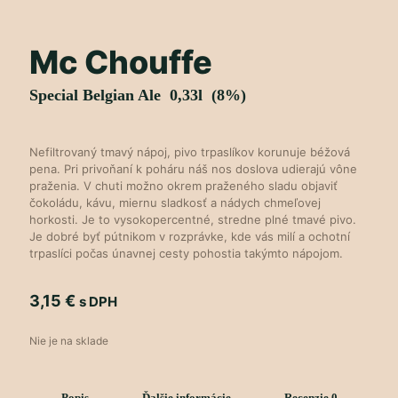
Mc Chouffe
Special Belgian Ale 0,33l (8%)
Nefiltrovaný tmavý nápoj, pivo trpaslíkov korunuje béžová
pena. Pri privoňaní k poháru náš nos doslova udierajú vône
praženia. V chuti možno okrem praženého sladu objaviť
čokoládu, kávu, miernu sladkosť a nádych chmeľovej
horkosti. Je to vysokopercentné, stredne plné tmavé pivo.
Je dobré byť pútnikom v rozprávke, kde vás milí a ochotní
trpaslíci počas únavnej cesty pohostia takýmto nápojom.
3,15
€
s DPH
Nie je na sklade
Popis
Ďalšie informácie
Recenzie
0