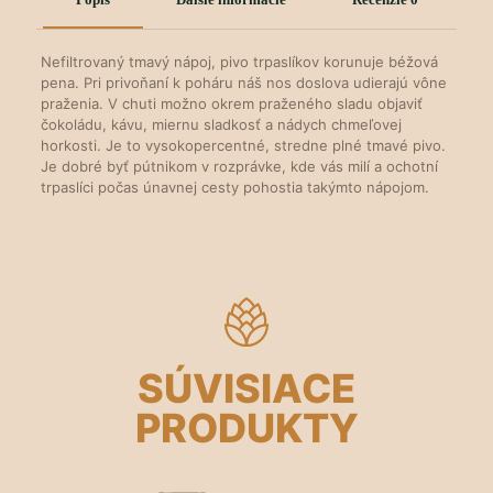
Nefiltrovaný tmavý nápoj, pivo trpaslíkov korunuje béžová
pena. Pri privoňaní k poháru náš nos doslova udierajú vône
praženia. V chuti možno okrem praženého sladu objaviť
čokoládu, kávu, miernu sladkosť a nádych chmeľovej
horkosti. Je to vysokopercentné, stredne plné tmavé pivo.
Je dobré byť pútnikom v rozprávke, kde vás milí a ochotní
trpaslíci počas únavnej cesty pohostia takýmto nápojom.
SÚVISIACE
PRODUKTY