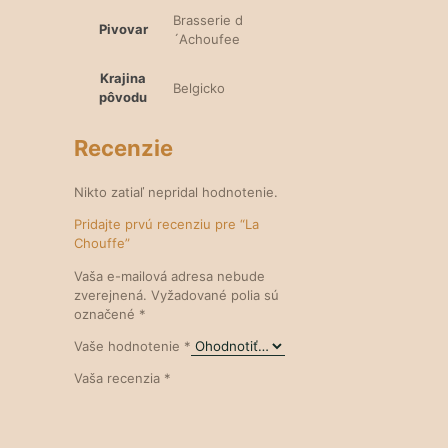
Brasserie d
Pivovar
´Achoufee
Krajina
Belgicko
pôvodu
Recenzie
Nikto zatiaľ nepridal hodnotenie.
Pridajte prvú recenziu pre “La
Chouffe”
Vaša e-mailová adresa nebude
zverejnená.
Vyžadované polia sú
označené
*
Vaše hodnotenie
*
Vaša recenzia
*