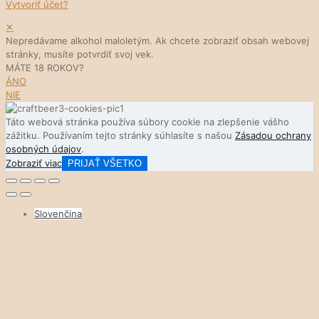
Vytvoriť účet?
✕
Nepredávame alkohol maloletým. Ak chcete zobraziť obsah webovej
stránky, musíte potvrdiť svoj vek.
MÁTE 18 ROKOV?
ÁNO
NIE
Táto webová stránka používa súbory cookie na zlepšenie vášho
zážitku. Používaním tejto stránky súhlasíte s našou
Zásadou ochrany
osobných údajov
.
Zobraziť viac
PRIJAŤ VŠETKO
Slovenčina