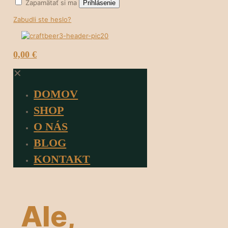
Zapamätať si ma
Prihlásenie
Zabudli ste heslo?
0
0,00 €
✕
DOMOV
SHOP
O NÁS
BLOG
KONTAKT
Ale,