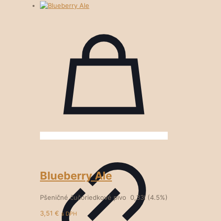
Blueberry Ale
Pšeničné čučoriedkové pivo 0,33l (4.5%)
3,51
€
s DPH