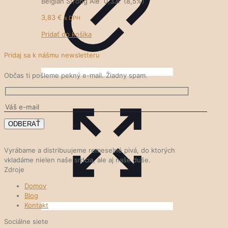
Belgian Strong Ale 0,33l (8,5%)
3,83
€
s DPH
Pridať do košíka
Pridaj sa k nášmu newsletteru
Občas ti pošleme pekný e-mail. Žiadny spam.
Vyrábame a distribuujeme remeselné pivá, do ktorých
vkladáme nielen naše srdcia, ale aj naše duše.
Zdroje
Domov
Blog
Kontakt
Sociálne siete