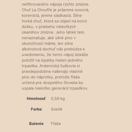
nefiltrovaného nápoja rýchlo zmizne.
Chuť La Chouffe je príjemne ovocná,
korenistá, jemne sladkastá. Silne
horká chuť, ktorá sa objaví na konci
dúšku, v priebehu niekoľkých
okamihov zmizne. Jeho ľahké telo
nenaznačuje, aké silné pivo v
skutočnosti máme, len silne
alkoholová dochuť nás prebúdza k
uvedomeniu, že tento nápoj dokáže
položiť na lopatky nielen jedného
trpaslíka. Ardennský ľudkovia si
pravdepodobne nalievajú vlastné
pivo do náprstku, pretože fľaša
určená pre dospelého človeka by
uspala niekoľko generácií trpaslíkov.
Hmotnosť
0,59 kg
Farba
Svetlé
Balenie
Fľaša