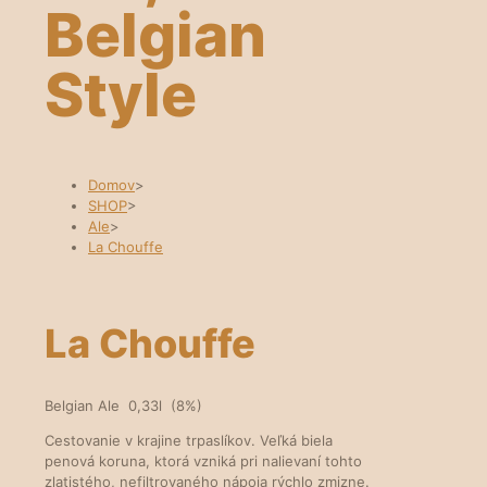
Belgian
Style
Domov
>
SHOP
>
Ale
>
La Chouffe
La Chouffe
Belgian Ale 0,33l (8%)
Cestovanie v krajine trpaslíkov. Veľká biela
penová koruna, ktorá vzniká pri nalievaní tohto
zlatistého, nefiltrovaného nápoja rýchlo zmizne.