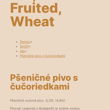
Fruited,
Wheat
Domov
>
SHOP
>
Ale
>
Pšeničné pivo s čučoriedkami
Pšeničné pivo s
čučoriedkami
Pšeničné ovocné pivo 0,33l (4,8%)
Pivovar Legenda z Budapešti je známy svojou