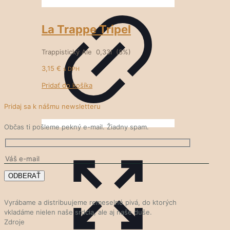
La Trappe Tripel
Trappistický Ale 0,33l (8%)
3,15
€
s DPH
Pridať do košíka
Pridaj sa k nášmu newsletteru
Občas ti pošleme pekný e-mail. Žiadny spam.
Vyrábame a distribuujeme remeselné pivá, do ktorých
vkladáme nielen naše srdcia, ale aj naše duše.
Zdroje