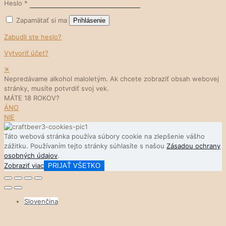
Heslo
*
Zapamätať si ma
Prihlásenie
Zabudli ste heslo?
Vytvoriť účet?
✕
Nepredávame alkohol maloletým. Ak chcete zobraziť obsah webovej
stránky, musíte potvrdiť svoj vek.
MÁTE 18 ROKOV?
ÁNO
NIE
Táto webová stránka používa súbory cookie na zlepšenie vášho
zážitku. Používaním tejto stránky súhlasíte s našou
Zásadou ochrany
osobných údajov
.
Zobraziť viac
PRIJAŤ VŠETKO
Slovenčina