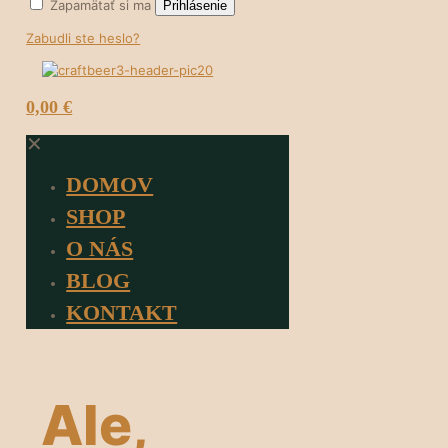
Zapamätať si ma
Prihlásenie
Zabudli ste heslo?
0
0,00 €
✕
DOMOV
SHOP
O NÁS
BLOG
KONTAKT
Ale,