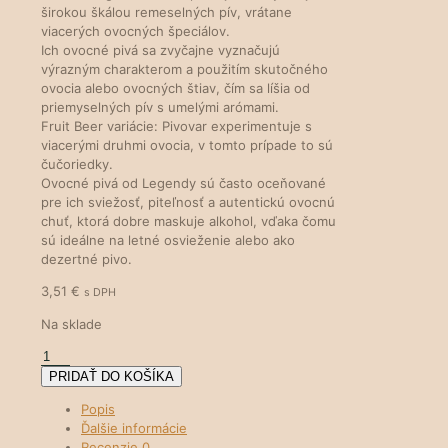
širokou škálou remeselných pív, vrátane
viacerých ovocných špeciálov.
Ich ovocné pivá sa zvyčajne vyznačujú
výrazným charakterom a použitím skutočného
ovocia alebo ovocných štiav, čím sa líšia od
priemyselných pív s umelými arómami.
Fruit Beer variácie: Pivovar experimentuje s
viacerými druhmi ovocia, v tomto prípade to sú
čučoriedky.
Ovocné pivá od Legendy sú často oceňované
pre ich sviežosť, piteľnosť a autentickú ovocnú
chuť, ktorá dobre maskuje alkohol, vďaka čomu
sú ideálne na letné osvieženie alebo ako
dezertné pivo.
3,51
€
s DPH
Na sklade
množstvo
Pšeničné
PRIDAŤ DO KOŠÍKA
pivo
Popis
s
Ďalšie informácie
čučoriedkami
Recenzie
0