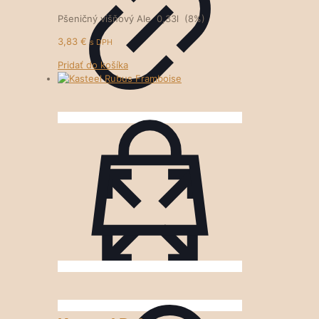
Pšeničný višňový Ale 0,33l (8%)
3,83
€
s DPH
Pridať do košíka