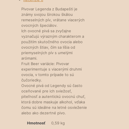
Pivovar Legenda z Budapešti je
známy svojou širokou škálou
remeselných pív, vrátane viacerých
ovocných špeciálov.
Ich ovocné pivá sa zvyčajne
vyznačujú výrazným charakterom a
použitím skutočného ovocia alebo
ovocných štiav, čím sa líšia od
priemyselných pív s umelými
arómami.
Fruit Beer variácie: Pivovar
experimentuje s viacerými druhmi
ovocia, v tomto prípade to sú
čučoriedky.
Ovocné pivá od Legendy sú často
oceňované pre ich sviežosť,
piteľnosť a autentickú ovocnú chuť,
ktorá dobre maskuje alkohol, vďaka
čomu sú ideálne na letné osvieženie
alebo ako dezertné pivo.
Hmotnosť
0,59 kg