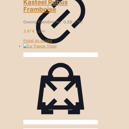
Kasteel Rubus
Framboise
Ovocný Pšeničný Ale 0,33l (7%)
3,47
€
s DPH
Pridať do košíka