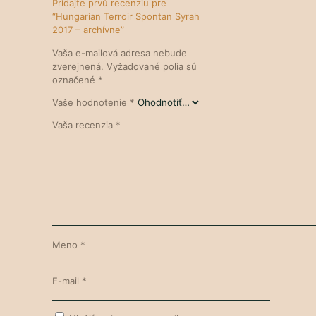
Pridajte prvú recenziu pre
“Hungarian Terroir Spontan Syrah
2017 – archívne”
Vaša e-mailová adresa nebude
zverejnená.
Vyžadované polia sú
označené
*
Vaše hodnotenie
*
Vaša recenzia
*
Meno
*
E-mail
*