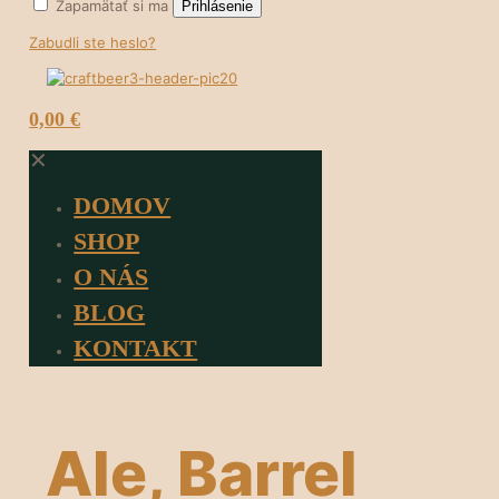
Zapamätať si ma
Prihlásenie
Zabudli ste heslo?
0
0,00 €
✕
DOMOV
SHOP
O NÁS
BLOG
KONTAKT
Ale, Barrel