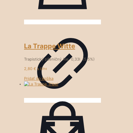
La Trappe Witte
Trapistický pšeničný Ale 0,33l (5,5%)
2,80
€
s DPH
Pridať do košíka