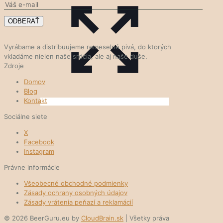
Vyrábame a distribuujeme remeselné pivá, do ktorých
vkladáme nielen naše srdcia, ale aj naše duše.
Zdroje
Domov
Blog
Kontakt
Sociálne siete
X
Facebook
Instagram
Právne informácie
Všeobecné obchodné podmienky
Zásady ochrany osobných údajov
Zásady vrátenia peňazí a reklamácií
© 2026 BeerGuru.eu by
CloudBrain.sk
| Všetky práva