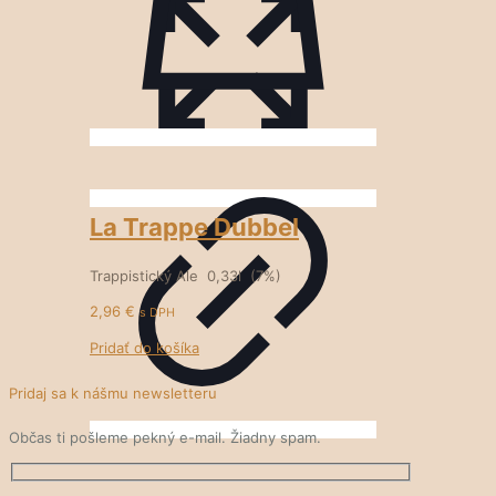
La Trappe Dubbel
Trappistický Ale 0,33l (7%)
2,96
€
s DPH
Pridať do košíka
Pridaj sa k nášmu newsletteru
Občas ti pošleme pekný e-mail. Žiadny spam.