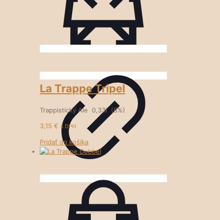
La Trappe Tripel
Trappistický Ale 0,33l (8%)
3,15
€
s DPH
Pridať do košíka