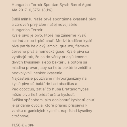
Hungarian Terroir Spontan Syrah Barrel Aged
Ale 2017 0,375l (8,1%)
Ďalší míľnik. Naše prvé spontánne kvasené pivo
a zároveň prvý člen našej novej série
Hungarian Terroir.
Kyslé pivo je pivo, ktoré má zámerne kyslú,
acidnú alebo trpkú chuť. Medzi tradičné kyslé
pivá patria belgický lambic, gueuze, flámske
červené pivá a nemecký gose. Kyslé pivá sa
vyrábajú tak, že sa do várky pridajú kmene
divých kvasiniek alebo baktérií, a potom sa
mladina prevarí, aby sa tieto baktérie zničili a
neovplyvnili neskôr kvasenie.
Najčastejšie používané mikroorganizmy na
kyslé pivo sú baktérie Lactobacillus a
Pediococcus, zatiaľ čo huba Brettanomyces
môže pivu tiež pridať určitú kyslosť.
Ďalším spôsobom, ako dosiahnuť kyslastú chuť,
je pridanie ovocia, ktoré priamo prispieva k
vzniku organických kyselín, napríklad kyseliny
citrónovej.
11,56
€
s DPH