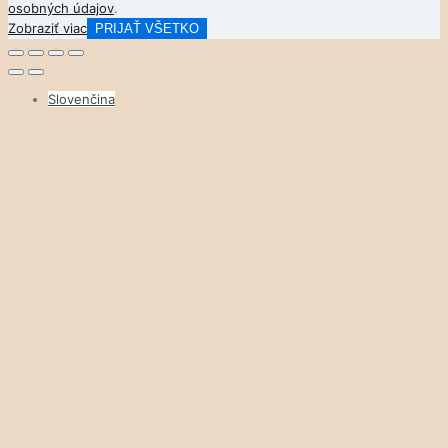
osobných údajov
.
Zobraziť viac
PRIJAŤ VŠETKO
Slovenčina