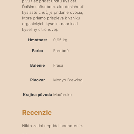
pivu tiež pridať určitú kyslosť.
Ďalším spôsobom, ako dosiahnuť
kyslastú chuť, je pridanie ovocia,
ktoré priamo prispieva k vzniku
organických kyselín, napríklad
kyseliny citrónovej.
Hmotnosť
0,95 kg
Farba
Farebné
Balenie
Fľaša
Pivovar
Monyo Brewing
Krajina pôvodu
Maďarsko
Recenzie
Nikto zatiaľ nepridal hodnotenie.