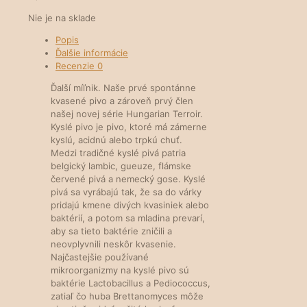
Nie je na sklade
Popis
Ďalšie informácie
Recenzie
0
Ďalší míľnik. Naše prvé spontánne
kvasené pivo a zároveň prvý člen
našej novej série Hungarian Terroir.
Kyslé pivo je pivo, ktoré má zámerne
kyslú, acidnú alebo trpkú chuť.
Medzi tradičné kyslé pivá patria
belgický lambic, gueuze, flámske
červené pivá a nemecký gose. Kyslé
pivá sa vyrábajú tak, že sa do várky
pridajú kmene divých kvasiniek alebo
baktérií, a potom sa mladina prevarí,
aby sa tieto baktérie zničili a
neovplyvnili neskôr kvasenie.
Najčastejšie používané
mikroorganizmy na kyslé pivo sú
baktérie Lactobacillus a Pediococcus,
zatiaľ čo huba Brettanomyces môže