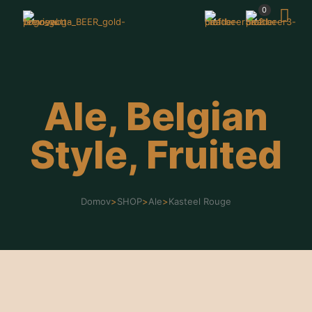
0
Ale, Belgian
Style, Fruited
Domov
>
SHOP
>
Ale
>
Kasteel Rouge