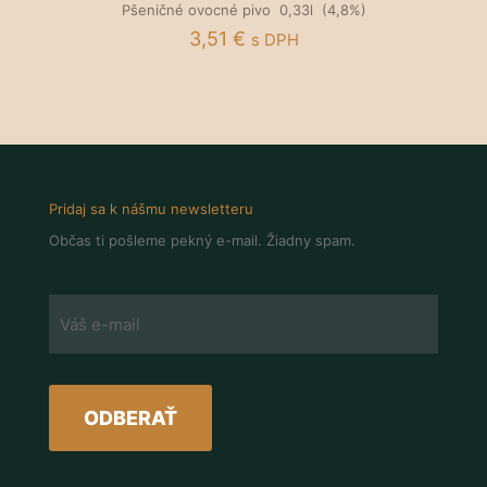
Pšeničné ovocné pivo 0,33l (4,8%)
3,51
€
s DPH
Pridaj sa k nášmu newsletteru
Občas ti pošleme pekný e-mail. Žiadny spam.