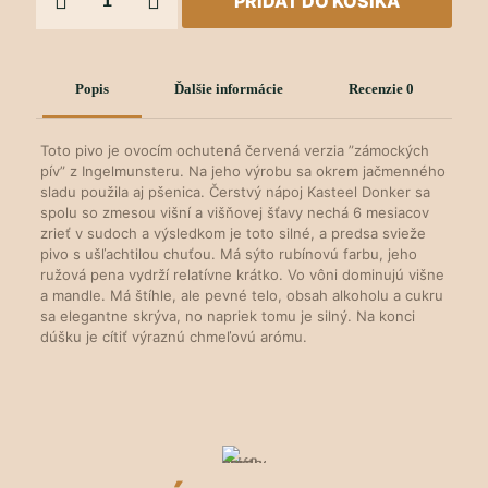
PRIDAŤ DO KOŠÍKA
Kasteel
Rouge
Popis
Ďalšie informácie
Recenzie
0
Toto pivo je ovocím ochutená červená verzia ”zámockých
pív” z Ingelmunsteru. Na jeho výrobu sa okrem jačmenného
sladu použila aj pšenica. Čerstvý nápoj Kasteel Donker sa
spolu so zmesou višní a višňovej šťavy nechá 6 mesiacov
zrieť v sudoch a výsledkom je toto silné, a predsa svieže
pivo s ušľachtilou chuťou. Má sýto rubínovú farbu, jeho
ružová pena vydrží relatívne krátko. Vo vôni dominujú višne
a mandle. Má štíhle, ale pevné telo, obsah alkoholu a cukru
sa elegantne skrýva, no napriek tomu je silný. Na konci
dúšku je cítiť výraznú chmeľovú arómu.