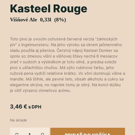
Kasteel Rouge
Višňové Ale 0,33l (8%)
Toto pivo je ovocím ochutená červená verzia ”zámockých
pív” z Ingelmunsteru. Na jeho výrobu sa okrem jačmenného
sladu použila aj pšenica. Čerstvý nápoj Kasteel Donker sa
spolu so zmesou višní a višňovej šťavy nechá 6 mesiacov
zrieť v sudoch a výsledkom je toto silné, a predsa svieže
pivo s ušľachtilou chuťou. Má sýto rubínovú farbu, jeho
ružová pena vydrží relatívne krátko. Vo vôni dominujú višne a
mandle. Má štíhle, ale pevné telo, obsah alkoholu a cukru sa
elegantne skrýva, no napriek tomu je silný. Na konci dúšku
je cítiť výraznú chmeľovú arómu.
3,46
€
s DPH
Na sklade
množstvo