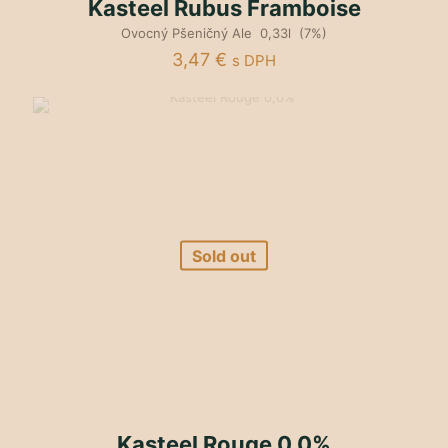
Kasteel Rubus Framboise
Ovocný Pšeničný Ale 0,33l (7%)
3,47
€
s DPH
Sold out
Kasteel Rouge 0,0%