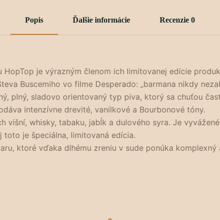
Popis
Ďalšie informácie
Recenzie
0
u HopTop je výrazným členom ich limitovanej edície produkt
Steva Buscemiho vo filme Desperado: „barmana nikdy nezab
lný, plný, sladovo orientovaný typ piva, ktorý sa chuťou č
dáva intenzívne drevité, vanilkové a Bourbonové tóny.
h višní, whisky, tabaku, jabĺk a dulového syra. Je vyvážen
 toto je špeciálna, limitovaná edícia.
varu, ktoré vďaka dlhému zreniu v sude ponúka komplexný 