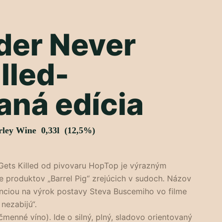
der Never
lled-
aná edícia
rley Wine 0,33l (12,5%)
 Gets Killed od pivovaru HopTop je výrazným
ie produktov „Barrel Pig“ zrejúcich v sudoch. Názov
renciou na výrok postavy Steva Buscemiho vo filme
nezabijú“.
čmenné víno). Ide o silný, plný, sladovo orientovaný