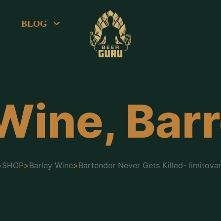
BLOG
Wine, Bar
>
SHOP
>
Barley Wine
>
Bartender Never Gets Killed- limitova