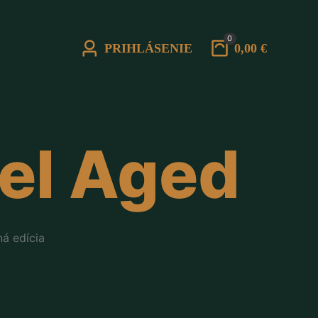
0
PRIHLÁSENIE
0,00 €
rel Aged
ná edícia