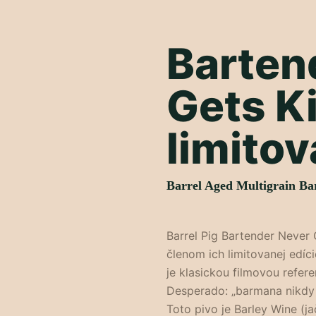
Barten
Gets Ki
limitov
Barrel Aged Multigrain Ba
Barrel Pig Bartender Never
členom ich limitovanej edíc
je klasickou filmovou refe
Desperado: „barmana nikdy 
Toto pivo je Barley Wine (ja