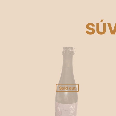
SÚV
Sold out