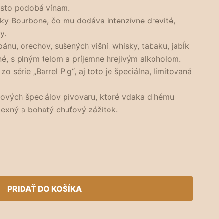
často podobá vínam.
cky Bourbone, čo mu dodáva intenzívne drevité,
y.
pánu, orechov, sušených višní, whisky, tabaku, jabĺk
né, s plným telom a príjemne hrejivým alkoholom.
 série „Barrel Pig“, aj toto je špeciálna, limitovaná
iových špeciálov pivovaru, ktoré vďaka dlhému
exný a bohatý chuťový zážitok.
PRIDAŤ DO KOŠÍKA