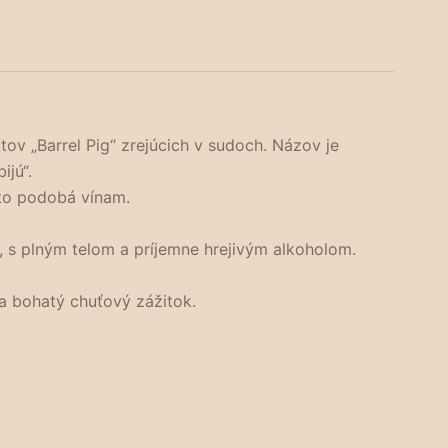
ov „Barrel Pig“ zrejúcich v sudoch. Názov je
ijú“.
asto podobá vínam.
é, s plným telom a príjemne hrejivým alkoholom.
a bohatý chuťový zážitok.