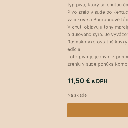
typ piva, ktorý sa chuťou 
Pivo zrelo v sude po Kentu
vanilkové a Bourbonové tón
V chuti objavujú tóny marci
a dulového syra. Je vyváže
Rovnako ako ostatné kúsky zo
edícia.
Toto pivo je jedným z prém
zreniu v sude ponúka kompl
11,50
€
s DPH
Na sklade