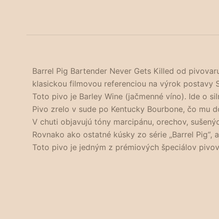
Barrel Pig Bartender Never Gets Killed od pivovar
klasickou filmovou referenciou na výrok postavy 
Toto pivo je Barley Wine (jačmenné víno). Ide o si
Pivo zrelo v sude po Kentucky Bourbone, čo mu do
V chuti objavujú tóny marcipánu, orechov, sušenýc
Rovnako ako ostatné kúsky zo série „Barrel Pig“, aj
Toto pivo je jedným z prémiových špeciálov pivo