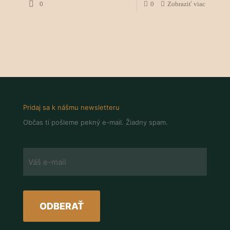
0
0
Zobraziť viac
Pridaj sa k nášmu newsletteru
Občas ti pošleme pekný e-mail. Žiadny spam.