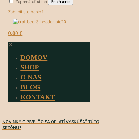
Zapamätať si ma
Prihlásenie
Zabudli ste heslo?
0
0,00 €
✕
DOMOV
SHOP
O NÁS
BLOG
KONTAKT
NOVINKY O PIVE: ČO SA OPLATÍ VYSKÚŠAŤ TÚTO
SEZÓNU?