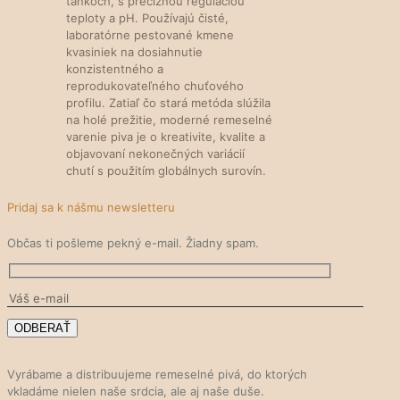
tankoch, s precíznou reguláciou
teploty a pH. Používajú čisté,
laboratórne pestované kmene
kvasiniek na dosiahnutie
konzistentného a
reprodukovateľného chuťového
profilu. Zatiaľ čo stará metóda slúžila
na holé prežitie, moderné remeselné
varenie piva je o kreativite, kvalite a
objavovaní nekonečných variácií
chutí s použitím globálnych surovín.
Pridaj sa k nášmu newsletteru
Občas ti pošleme pekný e-mail. Žiadny spam.
Vyrábame a distribuujeme remeselné pivá, do ktorých
vkladáme nielen naše srdcia, ale aj naše duše.