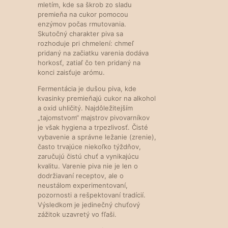
mletím, kde sa škrob zo sladu
premieňa na cukor pomocou
enzýmov počas rmutovania.
Skutočný charakter piva sa
rozhoduje pri chmelení: chmeľ
pridaný na začiatku varenia dodáva
horkosť, zatiaľ čo ten pridaný na
konci zaisťuje arómu.
Fermentácia je dušou piva, kde
kvasinky premieňajú cukor na alkohol
a oxid uhličitý. Najdôležitejším
„tajomstvom“ majstrov pivovarníkov
je však hygiena a trpezlivosť. Čisté
vybavenie a správne ležanie (zrenie),
často trvajúce niekoľko týždňov,
zaručujú čistú chuť a vynikajúcu
kvalitu. Varenie piva nie je len o
dodržiavaní receptov, ale o
neustálom experimentovaní,
pozornosti a rešpektovaní tradícií.
Výsledkom je jedinečný chuťový
zážitok uzavretý vo fľaši.