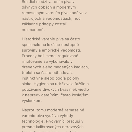
Rozdiel medzi varením piva v
dávnych dobách a moderným
remeselným varením piva spočíva v
nástrojoch a vedomostiach, hoci
základné princípy zostali
nezmenené.
Historické varenie piva sa často
spoliehalo na lokálne dostupné
suroviny a empirické vedomosti.
Procesy boli menej regulované;
rmutovanie sa vykonávalo v
drevených alebo medených kadiach,
teplota sa často odhadovala
inštinktívne alebo podľa polohy
slnka. Hygiena sa udržiavala ťažšie a
používanie divokých kvasiniek viedlo
k nepredvídateľným, často kyslejším
výsledkom.
Naproti tomu moderné remeselné
varenie piva využíva výhody
technológie. Pivovarníci pracujú v
presne kalibrovaných nerezových