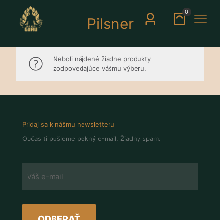
0
Pilsner
Neboli nájdené žiadne produkty
zodpovedajúce vášmu výberu.
Pridaj sa k nášmu newsletteru
Občas ti pošleme pekný e-mail. Žiadny spam.