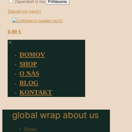
Zapamätať si ma
Prihlásenie
Zabudli ste heslo?
0
0,00 €
✕
DOMOV
SHOP
O NÁS
BLOG
KONTAKT
global wrap about us
Domov