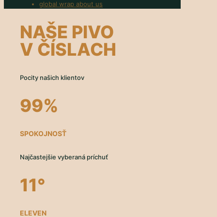
global wrap about us
NAŠE PIVO
V ČÍSLACH
Pocity našich klientov
99
%
SPOKOJNOSŤ
Najčastejšie vyberaná príchuť
11°
ELEVEN