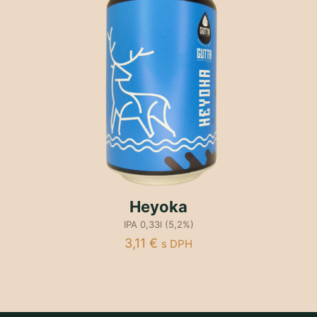
Heyoka
IPA 0,33l (5,2%)
3,11
€
s DPH