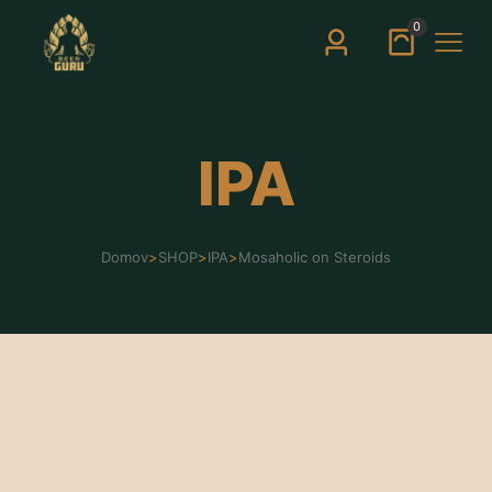
0
IPA
Domov
>
SHOP
>
IPA
>
Mosaholic on Steroids