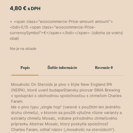
4,80
€
s DPH
+ <span class="woocommerce-Price-amount amount">
<bdi>0,15 <span class="woocommerce-Price-
currencySymbol">€</span></bdi></span> (záloha za vratný
obal)
Nie je na sklade
Popis
Ďalšie informácie
Recenzie
0
Mosaholic On Steroids je pivo v štýle New England IPA
(NEIPA), ktoré uvaril budapeštiansky pivovar SIMA Brewing
v spolupráci s obchodnou spoločnosťou s chmeľom Charles
Faram.
Ide o pivo typu „single hop“ (varené s použitím len jedného
druhu chmeľu), v ktorom sa použili výlučne rôzne varianty a
extrakty chmeľu Mosaic, vrátane prírodného chmeľového
prípravku Abstrax Mosaic, ktorý poskytla spoločnosť
Charles Faram, odtiaľ názov („mosaholic na steroidoch“).