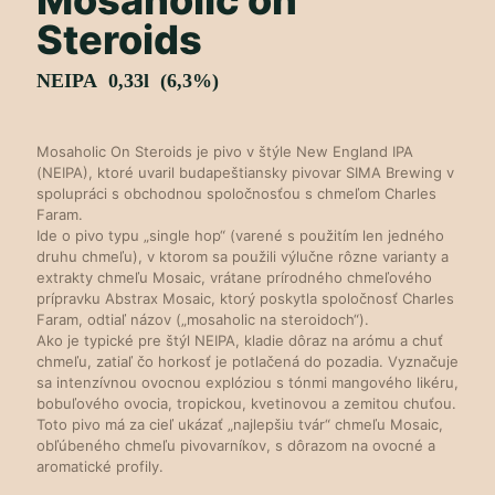
Mosaholic on
Steroids
NEIPA 0,33l (6,3%)
Mosaholic On Steroids je pivo v štýle New England IPA
(NEIPA), ktoré uvaril budapeštiansky pivovar SIMA Brewing v
spolupráci s obchodnou spoločnosťou s chmeľom Charles
Faram.
Ide o pivo typu „single hop“ (varené s použitím len jedného
druhu chmeľu), v ktorom sa použili výlučne rôzne varianty a
extrakty chmeľu Mosaic, vrátane prírodného chmeľového
prípravku Abstrax Mosaic, ktorý poskytla spoločnosť Charles
Faram, odtiaľ názov („mosaholic na steroidoch“).
Ako je typické pre štýl NEIPA, kladie dôraz na arómu a chuť
chmeľu, zatiaľ čo horkosť je potlačená do pozadia. Vyznačuje
sa intenzívnou ovocnou explóziou s tónmi mangového likéru,
bobuľového ovocia, tropickou, kvetinovou a zemitou chuťou.
Toto pivo má za cieľ ukázať „najlepšiu tvár“ chmeľu Mosaic,
obľúbeného chmeľu pivovarníkov, s dôrazom na ovocné a
aromatické profily.