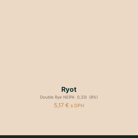
Ryot
Double Rye NEIPA 0,33l (8%)
5,17
€
s DPH