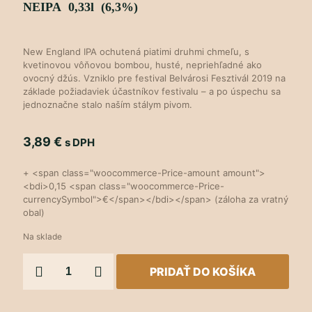
NEIPA 0,33l (6,3%)
New England IPA ochutená piatimi druhmi chmeľu, s
kvetinovou vôňovou bombou, husté, nepriehľadné ako
ovocný džús. Vzniklo pre festival Belvárosi Fesztivál 2019 na
základe požiadaviek účastníkov festivalu – a po úspechu sa
jednoznačne stalo naším stálym pivom.
3,89
€
s DPH
+ <span class="woocommerce-Price-amount amount">
<bdi>0,15 <span class="woocommerce-Price-
currencySymbol">€</span></bdi></span> (záloha za vratný
obal)
Na sklade
množstvo
PRIDAŤ DO KOŠÍKA
Flower
Power