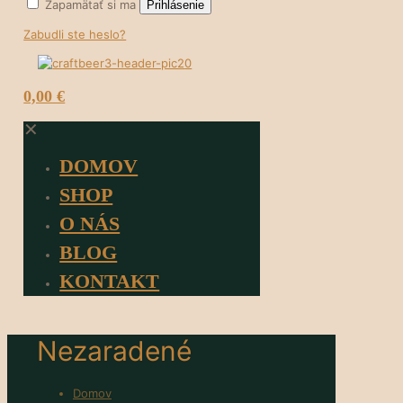
Zapamätať si ma
Prihlásenie
Zabudli ste heslo?
0
0,00 €
✕
DOMOV
SHOP
O NÁS
BLOG
KONTAKT
Nezaradené
Domov