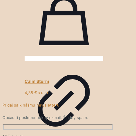
Calm Storm
4,38
€
s DPH
Pridaj sa k nášmu newsletteru
Občas ti pošleme pekný e-mail. Žiadny spam.