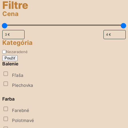
Filtre
Cena
Kategória
Kategória
Nezaradené
Použiť
Balenie
Fľaša
Plechovka
Farba
Farebné
Polotmavé