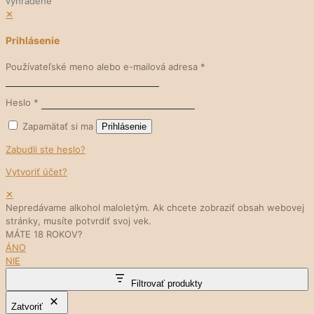
vyhradené
✕
Prihlásenie
Používateľské meno alebo e-mailová adresa
*
Heslo
*
Zapamätať si ma
Prihlásenie
Zabudli ste heslo?
Vytvoriť účet?
✕
Nepredávame alkohol maloletým. Ak chcete zobraziť obsah webovej
stránky, musíte potvrdiť svoj vek.
MÁTE 18 ROKOV?
ÁNO
NIE
Filtrovať produkty
Zatvoriť