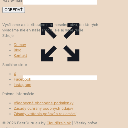
Vyrábame a distribuujeme remeselné pivá, do ktorých
vkladáme nielen naše srdcia, ale aj naše duše.
Zdroje
Domov
Blog
Kontakt
Sociálne siete
X
Facebook
Instagram
Právne informácie
Všeobecné obchodné podmienky
Zásady ochrany osobných údajov
Zásady vrátenia peňazí a reklamácií
© 2026 BeerGuru.eu by
CloudBrain.sk
| Všetky práva