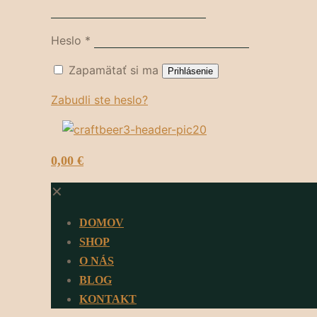
Heslo
*
Zapamätať si ma
Prihlásenie
Zabudli ste heslo?
0
0,00 €
✕
DOMOV
SHOP
O NÁS
BLOG
KONTAKT