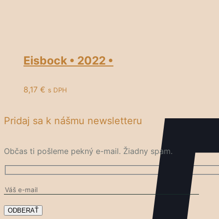
Eisbock • 2022 •
8,17
€
s DPH
Pridaj sa k nášmu newsletteru
Občas ti pošleme pekný e-mail. Žiadny spam.