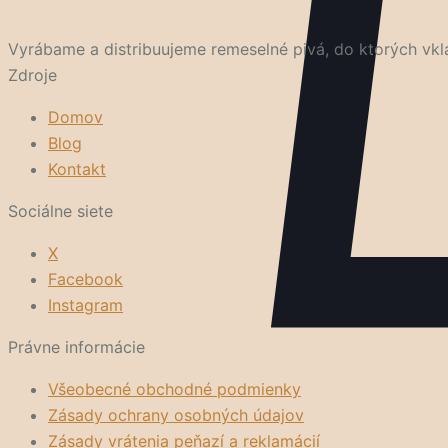
Vyrábame a distribuujeme remeselné pivá, do ktorých vkla
Zdroje
Domov
Blog
Kontakt
Sociálne siete
X
Facebook
Instagram
Právne informácie
Všeobecné obchodné podmienky
Zásady ochrany osobných údajov
Zásady vrátenia peňazí a reklamácií