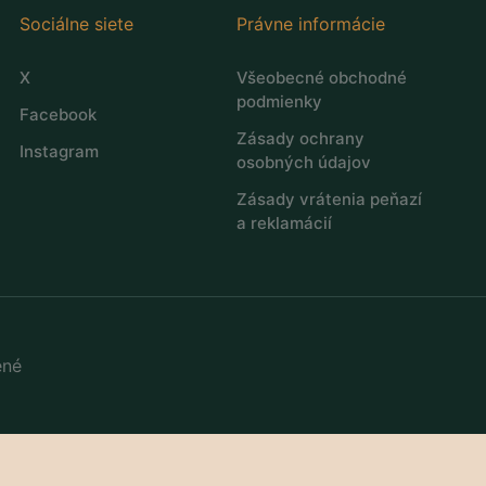
Sociálne siete
Právne informácie
X
Všeobecné obchodné
podmienky
Facebook
Zásady ochrany
Instagram
osobných údajov
Zásady vrátenia peňazí
a reklamácií
ené