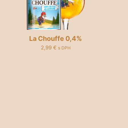
La Chouffe 0,4%
2,99
€
s DPH