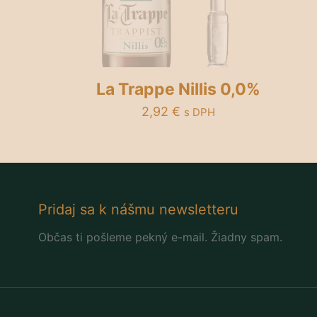
La Trappe Nillis 0,0%
2,92
€
s DPH
Pridaj sa k nášmu newsletteru
Občas ti pošleme pekný e-mail. Žiadny spam.