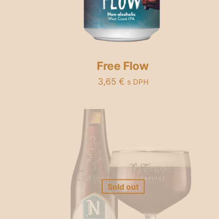
Free Flow
3,65
€
s DPH
Sold out