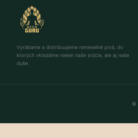
Vyrábame a distribuujeme remeselné pivá, do
ktorých vkladáme nielen naše srdcia, ale aj naše
duše.
© 