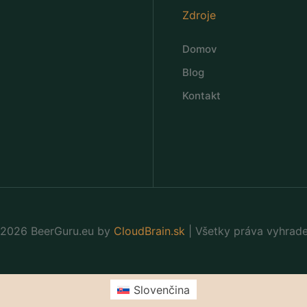
Zdroje
Domov
Blog
Kontakt
2026 BeerGuru.eu by
CloudBrain.sk
| Všetky práva vyhrad
Slovenčina